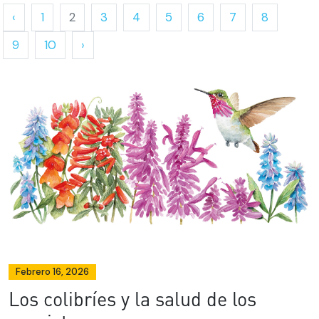
‹
1
2
3
4
5
6
7
8
9
10
›
Febrero 16, 2026
Los colibríes y la salud de los