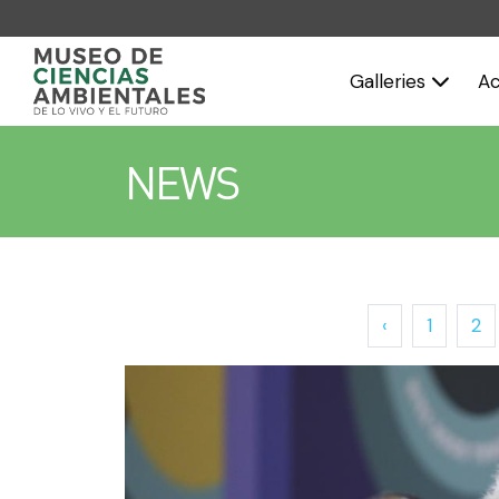
Galleries
Ac
NEWS
‹
1
2