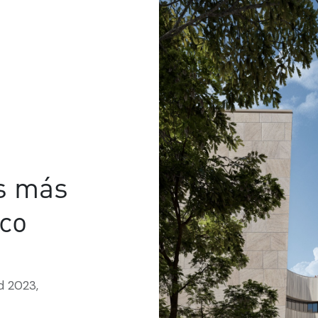
os más
sco
d 2023,