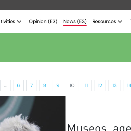
tivities
Opinion (ES)
News (ES)
Resources
...
6
7
8
9
10
11
12
13
1
Museos, agen