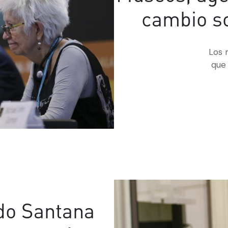
cambio so
Los 
que 
do Santana