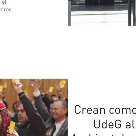
 el
dores
Crean como
UdeG al