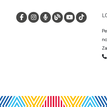
L
Pe
no
Za