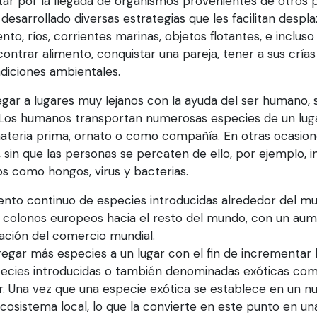
tar por la llegada de organismos provenientes de otros 
 desarrollado diversas estrategias que les facilitan despl
to, ríos, corrientes marinas, objetos flotantes, e incluso
ontrar alimento, conquistar una pareja, tener a sus cría
diciones ambientales.
gar a lugares muy lejanos con la ayuda del ser humano, si
. Los humanos transportan numerosas especies de un luga
ateria prima, ornato o como compañía. En otras ocasion
 sin que las personas se percaten de ello, por ejemplo, i
s como hongos, virus y bacterias.
emento continuo de especies introducidas alrededor del mu
de colonos europeos hacia el resto del mundo, con un a
ación del comercio mundial.
egar más especies a un lugar con el fin de incrementar l
species introducidas o también denominadas exóticas co
. Una vez que una especie exótica se establece en un n
osistema local, lo que la convierte en este punto en una