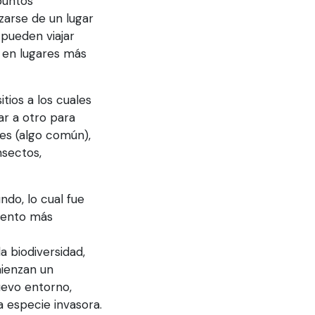
puntos
azarse de un lugar
 pueden viajar
s en lugares más
tios a los cuales
r a otro para
es (algo común),
nsectos,
ndo, lo cual fue
umento más
a biodiversidad,
mienzan un
uevo entorno,
 especie invasora.