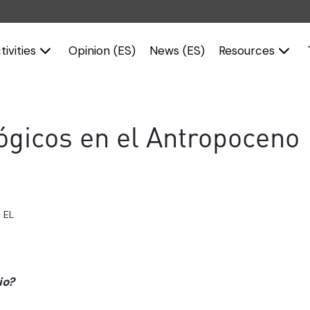
tivities
Opinion (ES)
News (ES)
Resources
ógicos en el Antropoceno
 EL
io?