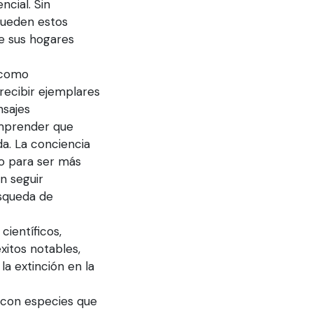
ncial. Sin
Pueden estos
e sus hogares
, como
recibir ejemplares
nsajes
omprender que
da. La conciencia
do para ser más
n seguir
squeda de
científicos,
xitos notables,
la extinción en la
 con especies que