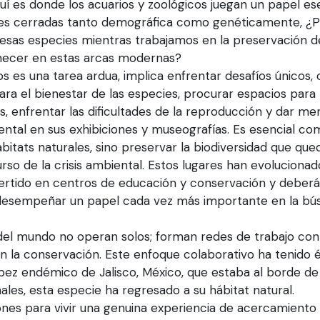
quí es donde los acuarios y zoológicos juegan un papel ese
nes cerradas tanto demográfica como genéticamente, ¿
 esas especies mientras trabajamos en la preservación d
ecer en estas arcas modernas?
s es una tarea ardua, implica enfrentar desafíos únicos
ra el bienestar de las especies, procurar espacios para 
es, enfrentar las dificultades de la reproducción y dar me
ntal en sus exhibiciones y museografías. Es esencial c
itats naturales, sino preservar la biodiversidad que que
rso de la crisis ambiental. Estos lugares han evoluciona
vertido en centros de educación y conservación y deberá
 desempeñar un papel cada vez más importante en la bú
s del mundo no operan solos; forman redes de trabajo con 
n la conservación. Este enfoque colaborativo ha tenido é
pez endémico de Jalisco, México, que estaba al borde de 
ales, esta especie ha regresado a su hábitat natural.
ones para vivir una genuina experiencia de acercamiento