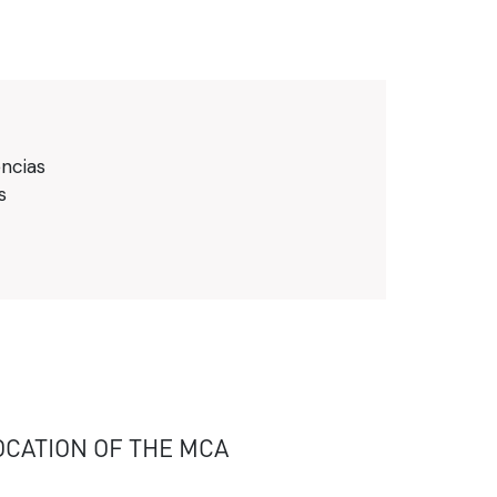
encias
s
OCATION OF THE MCA