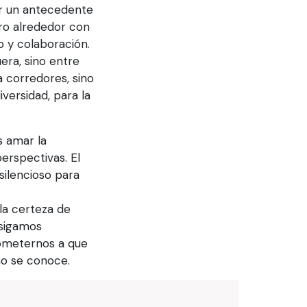
er un antecedente
tro alrededor con
o y colaboración.
era, sino entre
a corredores, sino
versidad, para la
s amar la
rspectivas. El
silencioso para
la certeza de
 sigamos
rometernos a que
no se conoce.