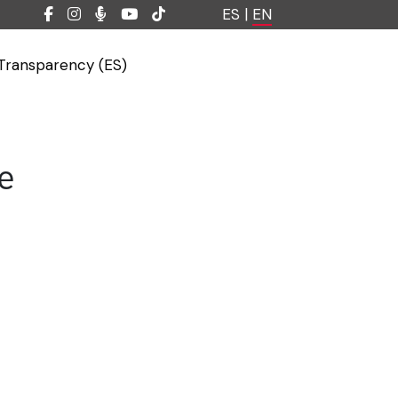
ES
|
EN
Transparency (ES)
e