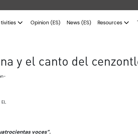
tivities
Opinion (ES)
News (ES)
Resources
na y el canto del cenzontl
án-
 EL
uatrocientas voces”.