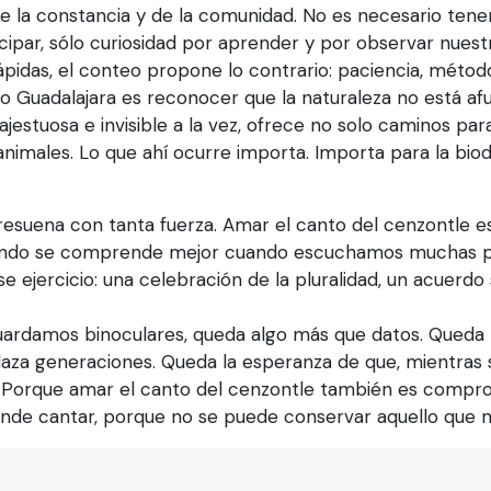
 la constancia y de la comunidad. No es necesario ten
icipar, sólo curiosidad por aprender y por observar nues
ápidas, el conteo propone lo contrario: paciencia, métod
 Guadalajara es reconocer que la naturaleza no está afu
jestuosa e invisible a la vez, ofrece no solo caminos par
nimales. Lo que ahí ocurre importa. Importa para la biodi
 resuena con tanta fuerza. Amar el canto del cenzontle e
mundo se comprende mejor cuando escuchamos muchas pe
e ejercicio: una celebración de la pluralidad, un acuerdo 
 guardamos binoculares, queda algo más que datos. Queda 
nlaza generaciones. Queda la esperanza de que, mientras
. Porque amar el canto del cenzontle también es comp
ónde cantar, porque no se puede conservar aquello que 