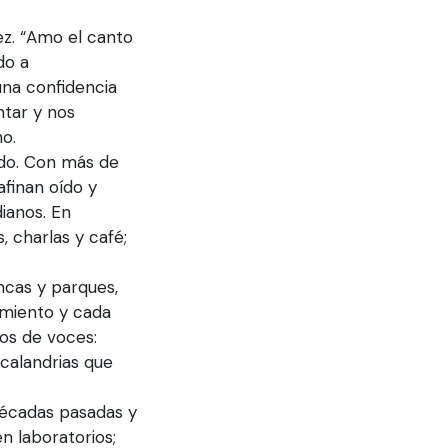
z. “Amo el canto
do a
na confidencia
ntar y nos
o.
ndo. Con más de
afinan oído y
dianos. En
, charlas y café;
ncas y parques,
imiento y cada
tos de voces:
 calandrias que
décadas pasadas y
n laboratorios;