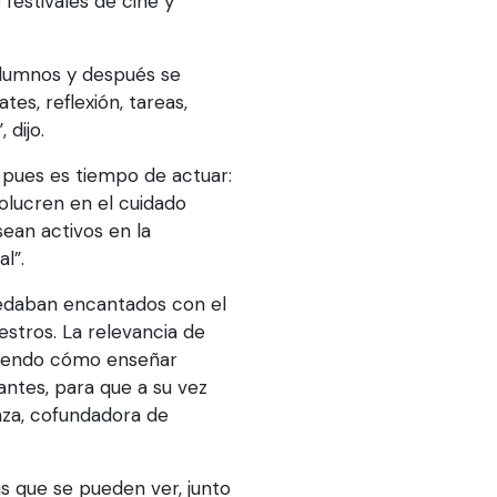
festivales de cine y
 alumnos y después se
tes, reflexión, tareas,
 dijo.
 pues es tiempo de actuar:
olucren en el cuidado
sean activos en la
l”.
edaban encantados con el
stros. La relevancia de
diendo cómo enseñar
ntes, para que a su vez
nza, cofundadora de
s que se pueden ver, junto