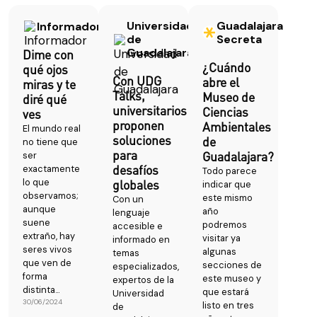
Universidad
Guadalajara
Informador
de
Secreta
Guadalajara
Dime con
¿Cuándo
qué ojos
Con UDG
abre el
miras y te
Talks,
Museo de
diré qué
universitarios
Ciencias
ves
proponen
Ambientales
El mundo real
soluciones
de
no tiene que
para
Guadalajara?
ser
desafíos
exactamente
Todo parece
lo que
globales
indicar que
observamos;
este mismo
Con un
aunque
año
lenguaje
suene
podremos
accesible e
extraño, hay
visitar ya
informado en
seres vivos
algunas
temas
que ven de
secciones de
especializados,
forma
este museo y
expertos de la
distinta...
que estará
Universidad
30/06/2024
listo en tres
de