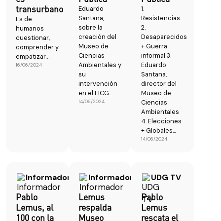
transurbano
Eduardo
1.
Santana,
Resistencias
Es de
sobre la
2.
humanos
creación del
Desaparecidos
cuestionar,
Museo de
+ Guerra
comprender y
Ciencias
informal 3.
empatizar…
Ambientales y
Eduardo
16/06/2024
su
Santana,
intervención
director del
en el FICG...
Museo de
14/06/2024
Ciencias
Ambientales
4. Elecciones
+ Globales...
14/06/2024
Informador
Informador
UDG TV
Pablo
Lemus
Pablo
Lemus, al
respalda
Lemus
100 con la
Museo
rescata el