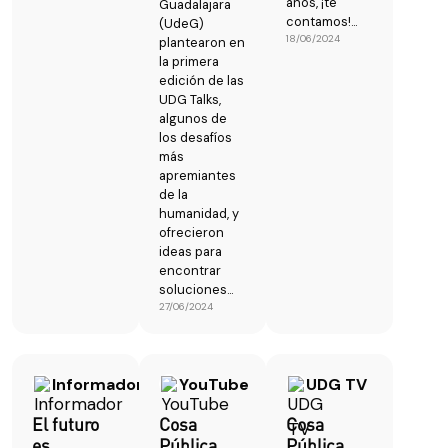
años, ¡te
Guadalajara
contamos!...
(UdeG)
18/06/2024
plantearon en
la primera
edición de las
UDG Talks,
algunos de
los desafíos
más
apremiantes
de la
humanidad, y
ofrecieron
ideas para
encontrar
soluciones...
27/06/2024
Informador
YouTube
UDG TV
El futuro
Cosa
Cosa
es
Pública
Pública