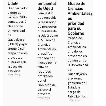
UdeG
ambiental
Museo de
de UdeG
Ciencias
El gobernador
electo de
Ambientales;
Lemus dijo
Jalisco, Pablo
que respalda
es
Lemus, cerró
la realización
prioridad
filas con la
de proyectos
para su
Universidad
culturales de
Gobierno
de
la UdeG como
Museo de
Guadalajara
el Museo de
Ciencias
(UdeG) y ayer
Ciencias
Ambientales,
anunció su
Ambientales,
uno de los
respaldo a los
el cual fue
proyectos en
proyectos
frenado por
común entre
culturales de
meses por la
la Universidad
la casa de
falta de
de
estudios...
recursos
Guadalajara y
12/06/2024
otorgados
el próximo
por el
gobierno del
Gobierno de
Estado a
Jalisco al
cargo de
proyecto...
Pablo Lemus...
12/06/2024
12/06/2024