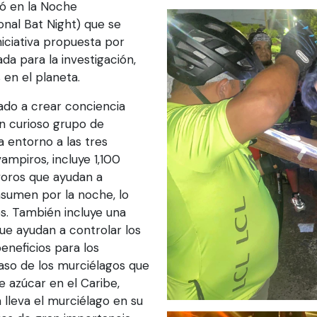
pó en la Noche
onal Bat Night) que se
niciativa propuesta por
a para la investigación,
 en el planeta.
ado a crear conciencia
un curioso grupo de
a entorno a las tres
ampiros, incluye 1,100
voros que ayudan a
onsumen por la noche, lo
es. También incluye una
ue ayudan a controlar los
neficios para los
aso de los murciélagos que
 azúcar en el Caribe,
lleva el murciélago en su