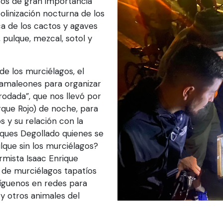
gos de gran importancia
polinización nocturna de los
ca de los cactos y agaves
, pulque, mezcal, sotol y
de los murciélagos, el
maleones para organizar
rodada”, que nos llevó por
rque Rojo) de noche, para
s y su relación con la
lques Degollado quienes se
lque sin los murciélagos?
mista Isaac Enrique
 de murciélagos tapatíos
Síguenos en redes para
y otros animales del