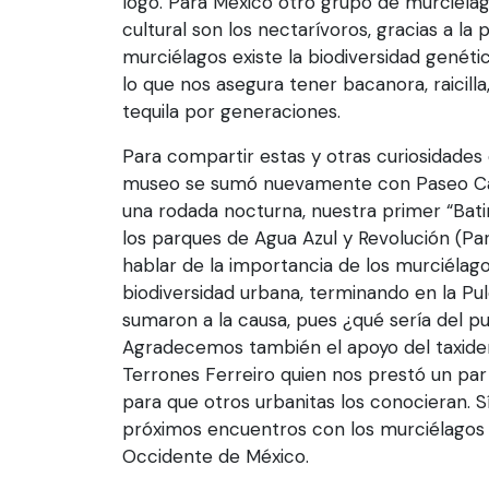
logo. Para México otro grupo de murciéla
cultural son los nectarívoros, gracias a la 
murciélagos existe la biodiversidad genéti
lo que nos asegura tener bacanora, raicilla
tequila por generaciones.
Para compartir estas y otras curiosidades 
museo se sumó nuevamente con Paseo Ca
una rodada nocturna, nuestra primer “Bati
los parques de Agua Azul y Revolución (Pa
hablar de la importancia de los murciélago
biodiversidad urbana, terminando en la Pu
sumaron a la causa, pues ¿qué sería del pu
Agradecemos también el apoyo del taxider
Terrones Ferreiro quien nos prestó un par
para que otros urbanitas los conocieran. 
próximos encuentros con los murciélagos 
Occidente de México.