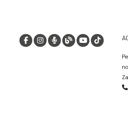
A
Pe
no
Za