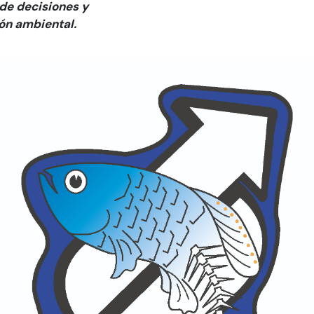
de decisiones y
ón ambiental.