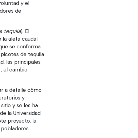
voluntad y el
adores de
 tequila
). El
la aleta caudal
o que se conforma
 picotes de tequila
, las principales
t, el cambio
iar a detalle cómo
oratorios y
itio y se les ha
de la Universidad
te proyecto, la
s pobladores