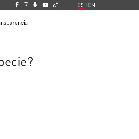
ES
|
EN
ansparencia
pecie?