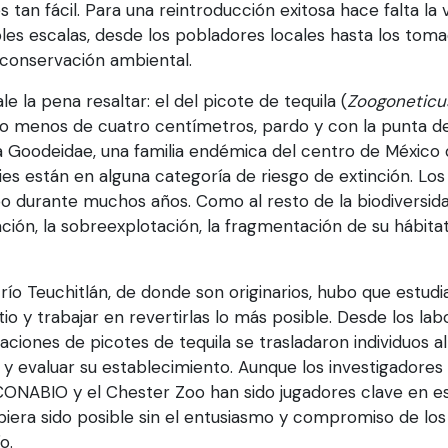
 tan fácil. Para una reintroducción exitosa hace falta la 
les escalas, desde los pobladores locales hasta los tom
 conservación ambiental.
 la pena resaltar: el del picote de tequila (
Zoogoneticus
o menos de cuatro centímetros, pardo y con la punta de 
ia Goodeidae, una familia endémica del centro de Méxic
es están en alguna categoría de riesgo de extinción. Los
 durante muchos años. Como al resto de la biodiversidad
ión, la sobreexplotación, la fragmentación de su hábita
 río Teuchitlán, de donde son originarios, hubo que estud
o y trabajar en revertirlas lo más posible. Desde los lab
iones de picotes de tequila se trasladaron individuos al s
y evaluar su establecimiento. Aunque los investigadores 
CONABIO y el Chester Zoo han sido jugadores clave en es
ubiera sido posible sin el entusiasmo y compromiso de lo
o.