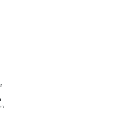
te
a
ro