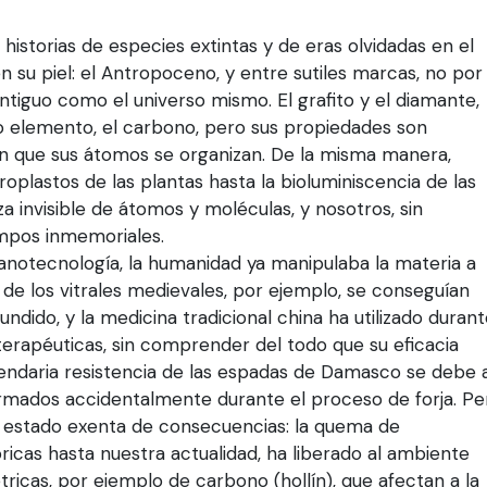
historias de especies extintas y de eras olvidadas en el
n su piel: el Antropoceno, y entre sutiles marcas, no por
ntiguo como el universo mismo. El grafito y el diamante,
 elemento, el carbono, pero sus propiedades son
en que sus átomos se organizan. De la misma manera,
roplastos de las plantas hasta la bioluminiscencia de las
za invisible de átomos y moléculas, y nosotros, sin
mpos inmemoriales.
anotecnología, la humanidad ya manipulaba la materia a
s de los vitrales medievales, por ejemplo, se conseguían
undido, y la medicina tradicional china ha utilizado duran
 terapéuticas, sin comprender del todo que su eficacia
egendaria resistencia de las espadas de Damasco se debe 
rmados accidentalmente durante el proceso de forja. Pe
 estado exenta de consecuencias: la quema de
icas hasta nuestra actualidad, ha liberado al ambiente
ricas, por ejemplo de carbono (hollín), que afectan a la