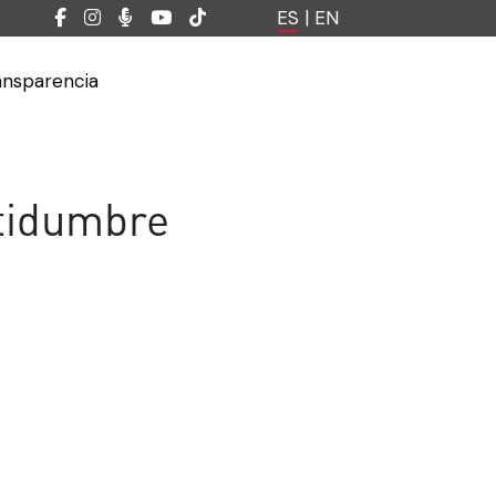
ES
|
EN
ansparencia
rtidumbre