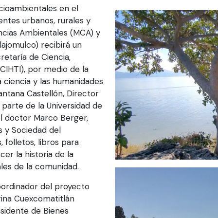
ocioambientales en el
ntes urbanos, rurales y
encias Ambientales (MCA) y
lajomulco) recibirá un
retaría de Ciencia,
CIHTI), por medio de la
a ciencia y las humanidades
antana Castellón, Director
 parte de la Universidad de
el doctor Marco Berger,
 y Sociedad del
folletos, libros para
er la historia de la
ales de la comunidad.
oordinador del proyecto
rina Cuexcomatitlán
esidente de Bienes