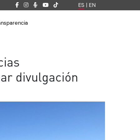
ES
|
EN
ansparencia
cias
ar divulgación