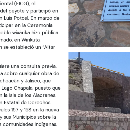
ental (FICG), el
del peyote y participó en
n Luis Potosí. En marzo de
ticipar en la Ceremonia
eblo wixárika hizo pública
mado, en Wirikuta.
se estableció un “Altar
iere una consulta previa,
ka sobre cualquier obra de
ichoacán y Jalisco, que
el Lago Chapala, puesto que
la Isla de los Alacranes.
ón Estatal de Derechos
ulos 157 y 158 en la nueva
y sus Municipios sobre la
as comunidades indígenas.