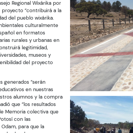
ejo Regional Wixárika por
 proyecto “contribuirá a la
idad del pueblo wixárika.
mbientales culturalmente
español en formatos
rias rurales y urbanas en
onstruirá legitimidad,
niversidades, museos y
tenibilidad del proyecto
es generados “serán
educativos en nuestras
estros alumnos y la compra
dió que “los resultados
 de Memoria colectiva que
Potosí con las
y Odam, para que la