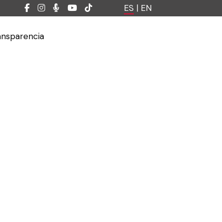
ES
|
EN
ansparencia