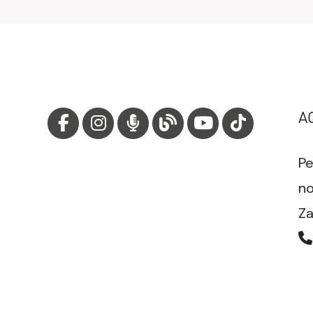
A
Pe
no
Za