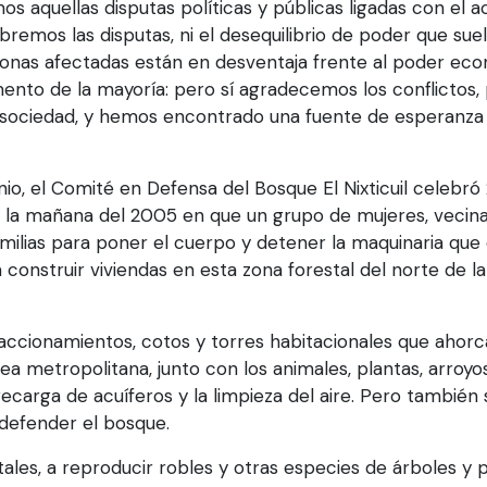
 aquellas disputas políticas y públicas ligadas con el a
ebremos las disputas, ni el desequilibrio de poder que suele
rsonas afectadas están en desventaja frente al poder eco
ento de la mayoría: pero sí agradecemos los conflictos, p
ociedad, y hemos encontrado una fuente de esperanza 
io, el Comité en Defensa del Bosque El Nixticuil celebró
la mañana del 2005 en que un grupo de mujeres, vecinas
 familias para poner el cuerpo y detener la maquinaria qu
construir viviendas en esta zona forestal del norte de la
accionamientos, cotos y torres habitacionales que ahorc
a metropolitana, junto con los animales, plantas, arroyo
arga de acuíferos y la limpieza del aire. Pero también 
 defender el bosque.
les, a reproducir robles y otras especies de árboles y p