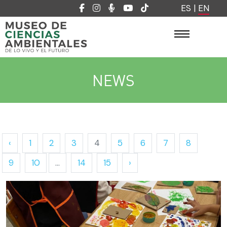
ES
|
EN
NEWS
‹
1
2
3
4
5
6
7
8
9
10
...
14
15
›