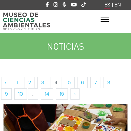
ES
|
EN
NOTICIAS
‹
1
2
3
4
5
6
7
8
9
10
...
14
15
›