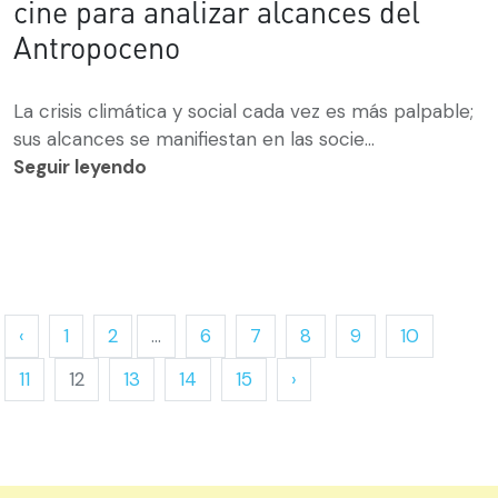
cine para analizar alcances del
Antropoceno
La crisis climática y social cada vez es más palpable;
sus alcances se manifiestan en las socie...
Seguir leyendo
‹
1
2
...
6
7
8
9
10
11
12
13
14
15
›