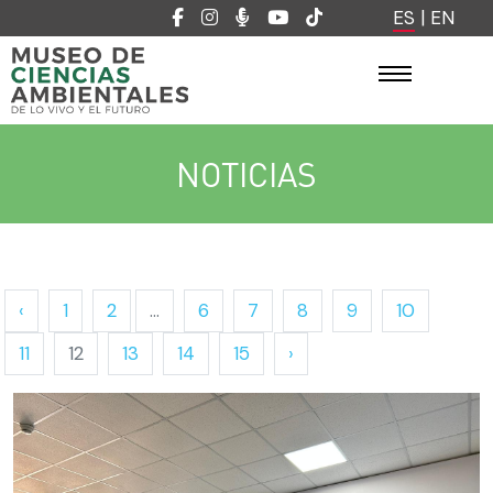
ES
|
EN
NOTICIAS
‹
1
2
...
6
7
8
9
10
11
12
13
14
15
›