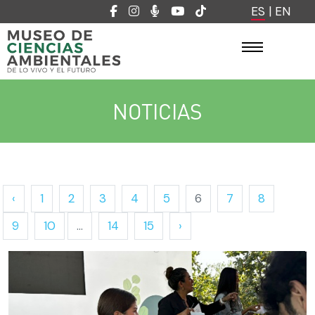
ES
|
EN
NOTICIAS
‹
1
2
3
4
5
6
7
8
9
10
...
14
15
›