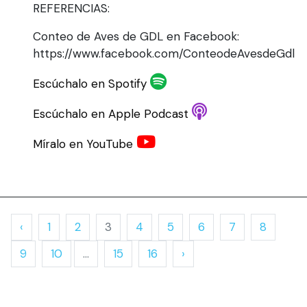
REFERENCIAS:
Conteo de Aves de GDL en Facebook:
https://www.facebook.com/ConteodeAvesdeGdl
Escúchalo en Spotify
Escúchalo en Apple Podcast
Míralo en YouTube
‹
1
2
3
4
5
6
7
8
9
10
...
15
16
›