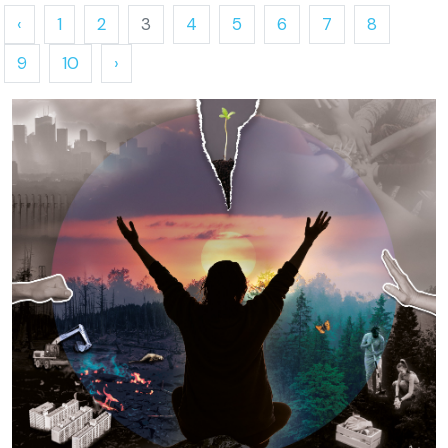
‹
1
2
3
4
5
6
7
8
9
10
›