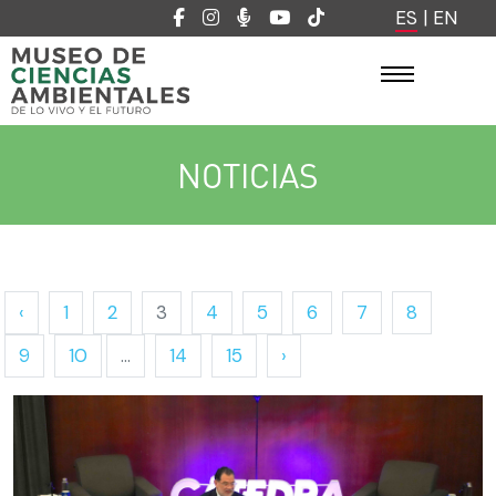
ES
|
EN
NOTICIAS
‹
1
2
3
4
5
6
7
8
9
10
...
14
15
›