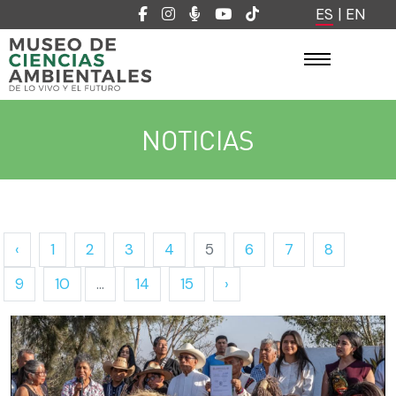
ES
|
EN
NOTICIAS
‹
1
2
3
4
5
6
7
8
9
10
...
14
15
›