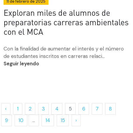
11 de febrero de 2025
Exploran miles de alumnos de
preparatorias carreras ambientales
con el MCA
Con la finalidad de aumentar el interés y el número
de estudiantes inscritos en carreras relaci...
Seguir leyendo
‹
1
2
3
4
5
6
7
8
9
10
...
14
15
›